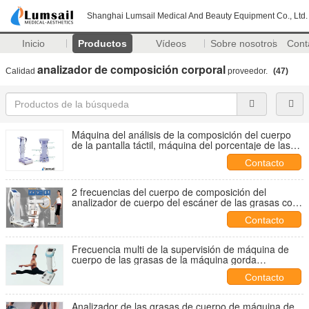
Shanghai Lumsail Medical And Beauty Equipment Co., Ltd.
Inicio
Productos
Vídeos
Sobre nosotros
Cont
analizador de composición corporal
Calidad
proveedor.
(47)
Máquina del análisis de la composición del cuerpo
de la pantalla táctil, máquina del porcentaje de las
grasas de cuerpo
Contacto
2 frecuencias del cuerpo de composición del
analizador de cuerpo del escáner de las grasas con
el peso 15Kg
Contacto
Frecuencia multi de la supervisión de máquina de
cuerpo de las grasas de la máquina gorda
segmentaria directa de la medida
Contacto
Analizador de las grasas de cuerpo de máquina de