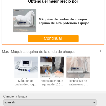
Obtenga el mejor precio por
Máquina de ondas de choque
equina de alta potencia Equipo
profesional de terapia del dolor
de alta energía
Continuar
Máquina equina de la onda de choque
Más
e terapia
Display LCD
Máquina de
Display LCD
Equipo de 
das de
Máquina de
ondas de choque
Dispositivo de
con ond
de alta
ondas de choque
equina de 110 -
tratamiento de
choqu
 10 mJ a
de alta potencia
220 V AC para
ondas equinas
aleació
Caja de
equina 110V -
uso veterinario
10mJ a 190mJ En
alumini
tón
220V
caja de cartón
frecuenc
Cambie la lengua
pulso de 
Hz de alta