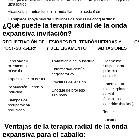
ultrasonido
Alcanza la penetración de la ‘onda liada’ de hasta 6 cm
Handpiece apoya más de 2 millones de ondas de choque ‘tiros’
¿Qué puede la terapia radial de la onda
expansiva invitación?
RECUPERACIÓN DE
LESIONES DEL TENDÓN
HERIDAS Y
O
POST-SURGERY
Y DEL LIGAMENTO
ABRASIONES
Tensiones y
Tratamiento de la fractura
Ligamento
microtears del
suspensorio
Enfermedad común
músculo
próximo
degenerativa
desmitis
Espasmo del músculo
Fracturas de tensión
Enfermedad
inflamación Ejercicio-
metacarpiana
Choque de proceso
inducida
dorsal
espinoso
(espinillas
Tiempos de
doloridas/bucked)
recuperación
reducidos
Tendinitis
Bursitis
Ventajas de la terapia radial de la onda
.
expansiva para el caballo: