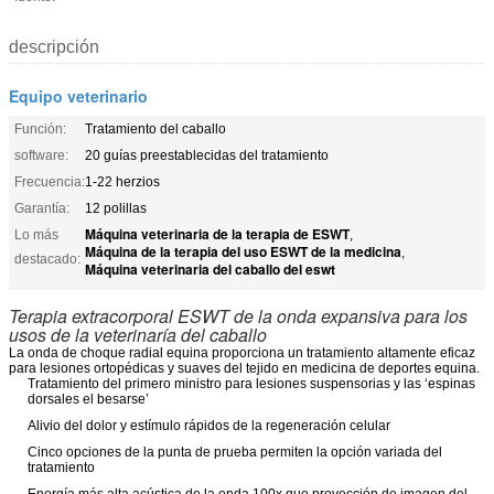
descripción
Equipo veterinario
Función:
Tratamiento del caballo
software:
20 guías preestablecidas del tratamiento
Frecuencia:
1-22 herzios
Garantía:
12 polillas
Máquina veterinaria de la terapia de ESWT
Lo más
,
Máquina de la terapia del uso ESWT de la medicina
,
destacado:
Máquina veterinaria del caballo del eswt
Terapia extracorporal ESWT de la onda expansiva para los
usos de la veterinaría del caballo
La onda de choque radial equina proporciona un tratamiento altamente eficaz
para lesiones ortopédicas y suaves del tejido en medicina de deportes equina.
Tratamiento del primero ministro para lesiones suspensorias y las ‘espinas
dorsales el besarse’
Alivio del dolor y estímulo rápidos de la regeneración celular
Cinco opciones de la punta de prueba permiten la opción variada del
tratamiento
Energía más alta acústica de la onda 100x que proyección de imagen del