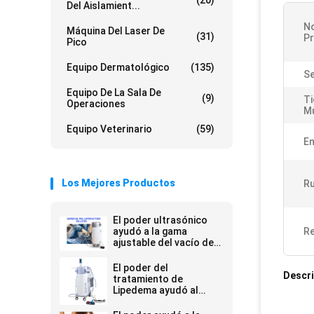
(20)
Del Aislamient...
N
Máquina Del Laser De
(31)
P
Pico
Equipo Dermatológico
(135)
Se
Equipo De La Sala De
(9)
Ti
Operaciones
Mu
Equipo Veterinario
(59)
En
Los Mejores Productos
Ru
El poder ultrasónico
ayudó a la gama
Re
ajustable del vacío del
equipo del Liposuction
El poder del
Descri
tratamiento de
Lipedema ayudó al
equipo del Liposuction
(el SISTEMA de PAL)