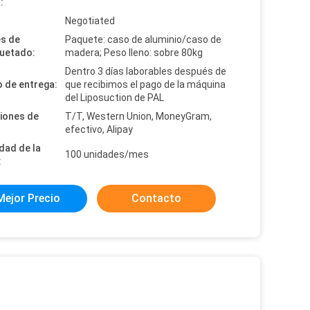
:
:
Negotiated
es de
Paquete: caso de aluminio/caso de
uetado:
madera; Peso lleno: sobre 80kg
Dentro 3 días laborables después de
 de entrega:
que recibimos el pago de la máquina
del Liposuction de PAL
iones de
T/T, Western Union, MoneyGram,
efectivo, Alipay
dad de la
100 unidades/mes
:
Mejor Precio
Contacto