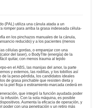
o (PAL) utiliza una cánula atada a un
a romper para arriba la grasa indeseada célula-
fía en los pinchazos manuales de la cánula,
ansancio reducido) y a los pacientes (menos
 las células gordas, o emparejar con una
alor del laser), o BodyTite (energía) de la
ácil quitar, con menos trauma al tejido
rpo-en el ABS, las manijas del amor, la parte
ernos y externos, las rodillas, y los tobillos así
o de la peso-pérdida, los candidatos ideales
los de grasa pinchable que resisten dieta y
o la piel floja o estiramiento-marcada cederá en
eneración, que integró la función ayudada poder
e la infusión. Con la sola máquina, es posible
dispositivos. Aumenta la eficacia de operación, y
el poder con una penetración y un retiro más