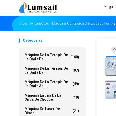
Hogar
Inicio
Productos
Máquina Quirúrgica Del Liposuction
E
Categorías
Máquina De La Terapia De
(160)
La Onda De ...
Máquina De La Terapia De
(97)
La Onda De ...
Máquina De La Terapia De
(49)
La Onda Ac...
Máquina Equina De La
(19)
Onda De Choque
Máquina De Láser De
(21)
Diodo