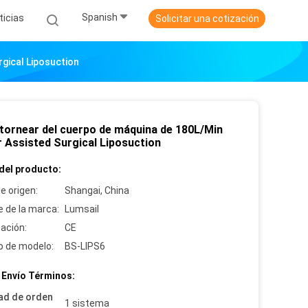
Spanish
ticias
Solicitar una cotización
gical Liposuction
ntornear del cuerpo de máquina de 180L/Min
 Assisted Surgical Liposuction
del producto:
e origen:
Shangai, China
 de la marca:
Lumsail
cación:
CE
 de modelo:
BS-LIPS6
 Envío Términos:
ad de orden
1 sistema