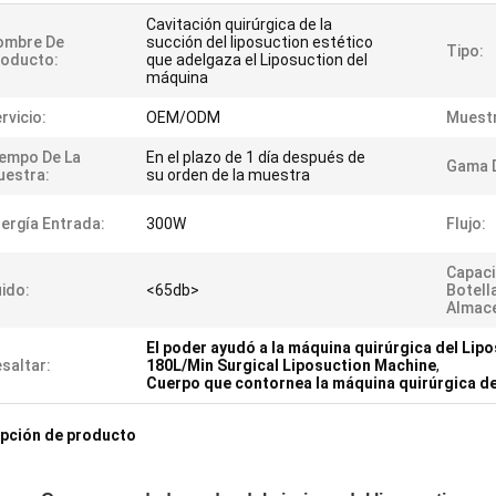
Cavitación quirúrgica de la
ombre De
succión del liposuction estético
Tipo:
roducto:
que adelgaza el Liposuction del
máquina
rvicio:
OEM/ODM
Muestr
empo De La
En el plazo de 1 día después de
Gama D
estra:
su orden de la muestra
ergía Entrada:
300W
Flujo:
Capaci
ido:
<65db>
Botell
Almac
El poder ayudó a la máquina quirúrgica del Lip
saltar:
180L/Min Surgical Liposuction Machine
,
Cuerpo que contornea la máquina quirúrgica de
pción de producto