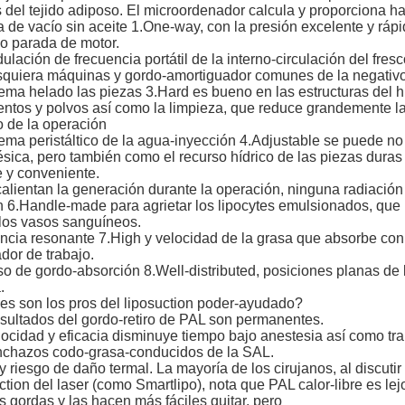
s del tejido adiposo. El microordenador calcula y proporciona h
de vacío sin aceite 1.One-way, con la presión excelente y ráp
o parada de motor.
ulación de frecuencia portátil de la interno-circulación del fre
squiera máquinas y gordo-amortiguador comunes de la negativo
tema helado las piezas 3.Hard es bueno en las estructuras del
ntos y polvos así como la limpieza, que reduce grandemente la 
o de la operación
tema peristáltico de la agua-inyección 4.Adjustable se puede no
sica, pero también como el recurso hídrico de las piezas duras
 y conveniente.
alientan la generación durante la operación, ninguna radiación
 6.Handle-made para agrietar los lipocytes emulsionados, que 
 los vasos sanguíneos.
ncia resonante 7.High y velocidad de la grasa que absorbe con 
dor de trabajo.
o de gordo-absorción 8.Well-distributed, posiciones planas de 
.
es son los pros del liposuction poder-ayudado?
sultados del gordo-retiro de PAL son permanentes.
ocidad y eficacia disminuye tiempo bajo anestesia así como tr
inchazos codo-grasa-conducidos de la SAL.
 riesgo de daño termal. La mayoría de los cirujanos, al discutir
ction del laser (como Smartlipo), nota que PAL calor-libre es l
s gordas y las hacen más fáciles quitar, pero