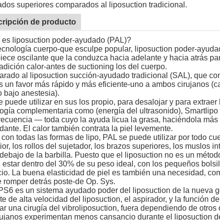
ados superiores comparados al liposuction tradicional.
ripción de producto
 es liposuction poder-ayudado (PAL)?
cnología cuerpo-que esculpe popular, liposuction poder-ayudad
ece oscilante que la conduzca hacia adelante y hacia atrás par
 adición calor-antes de suctioning los del cuerpo.
ado al liposuction succión-ayudado tradicional (SAL), que con
 un favor más rápido y más eficiente-uno a ambos cirujanos (c
 bajo anestesia).
 puede utilizar en sus los propio, para desalojar y para extraer
ogía complementaria como (energía del ultrasonido), Smartlipo (c
recuencia — toda cuyo la ayuda licua la grasa, haciéndola más f
dante. El calor también contrata la piel levemente.
on todas las formas de lipo, PAL se puede utilizar por todo cue
ior, los rollos del sujetador, los brazos superiores, los muslos int
ebajo de la barbilla. Puesto que el liposuction no es un métod
estar dentro del 30% de su peso ideal, con los pequeños bolsil
cio. La buena elasticidad de piel es también una necesidad, com
e romper detrás poste-de Op. Sys.
PS6 es un sistema ayudado poder del liposuction de la nueva g
te de alta velocidad del liposuction, el aspirador, y la función d
ar una cirugía del vibroliposuction, fuera dependiendo de otros 
rujanos experimentan menos cansancio durante el liposuction d