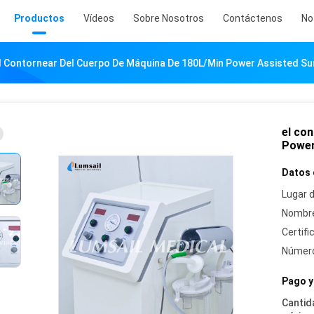
Productos
Vídeos
Sobre Nosotros
Contáctenos
No
l Contornear Del Cuerpo De Máquina De 180L/Min Power Assisted Sur
el co
Power
Datos 
Lugar d
Nombre
Certifi
Número
Pago y
Cantid