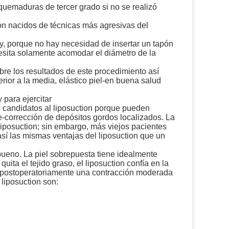
 quemaduras de tercer grado si no se realizó
ón nacidos de técnicas más agresivas del
, porque no hay necesidad de insertar un tapón
cesita solamente acomodar el diámetro de la
bre los resultados de este procedimiento así
ior a la media, elástico piel-en buena salud
 para ejercitar
os candidatos al liposuction porque pueden
re-corrección de depósitos gordos localizados. La
liposuction; sin embargo, más viejos pacientes
sí las mismas ventajas del liposuction que un
 bueno. La piel sobrepuesta tiene idealmente
ta el tejido graso, el liposuction confía en la
r postoperatoriamente una contracción moderada
 liposuction son: