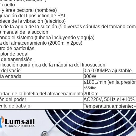
 cuello
 y área pectoral (hombres)
uración del liposuction de PAL
ece de la vibración (eléctrico)
 de la aguja de la succión (5 diversas cánulas del tamaño com
a manual de la succión
ando el sistema (tubería incluyendo y aguja)
la del almacenamiento (2000ml x 2pcs)
ltro de partículas
uptor de pedal
 de transmisión
ficación quirúrgica de la máquina del liposuction:
del vacío
0 a 0.09MPa ajustable
ía entrada
300W
≥180L/min (en la presió
<65db>
idad de la botella del almacenamiento
2000ml
ón del poder
AC220V, 50Hz el ±10%
nte de trabajo
Temperatura ambiente