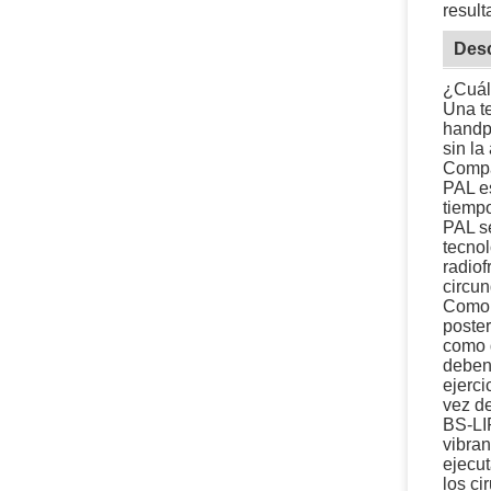
result
Desc
¿Cuál
Una te
handpi
sin la
Compar
PAL es
tiempo
PAL se
tecnol
radiof
circun
Como c
poster
como d
deben 
ejerci
vez d
BS-LI
vibran
ejecut
los ci