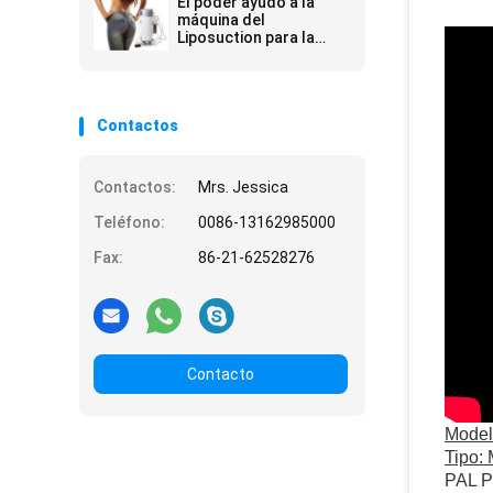
El poder ayudó a la
máquina del
Liposuction para la
cirugía plástica de PAL
con la vibración
Handpiece
Contactos
Contactos:
Mrs. Jessica
Teléfono:
0086-13162985000
Fax:
86-21-62528276
Contacto
Model
Tipo: 
PAL Po