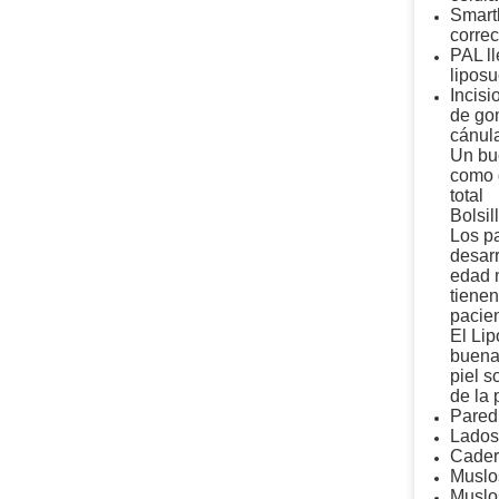
Smartl
corre
PAL l
liposu
Incis
de gom
cánul
Un bue
como d
total
Bolsil
Los pa
desarr
edad n
tienen
pacie
El Lip
buena 
piel 
de la 
Pared
Lados 
Cader
Muslos
Muslos