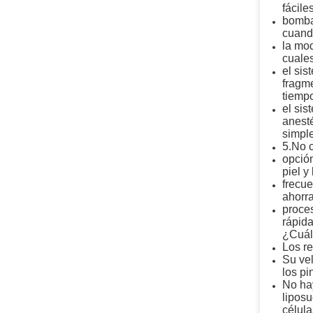
fácile
bomba 
cuand
la mod
cuale
el sis
fragme
tiemp
el sis
anesté
simple
5.No c
opción
piel y
frecue
ahorra
proces
rápida
¿Cuál
Los re
Su vel
los p
No hay
liposu
célula