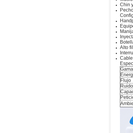
Chin y
Pecho
Config
Handpi
Equipo
Manij
Inyect
Botel
Alto fi
Interr
Cable
Especi
Gama 
Energ
Flujo
Ruido
Capac
Petici
Ambie