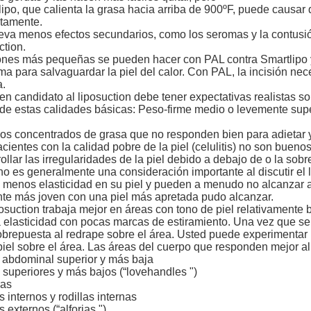
ipo, que calienta la grasa hacia arriba de 900ºF, puede causar
ctamente.
leva menos efectos secundarios, como los seromas y la contusi
ction.
iones más pequeñas se pueden hacer con PAL contra Smartlipo y
a para salvaguardar la piel del calor. Con PAL, la incisión ne
a.
n candidato al liposuction debe tener expectativas realistas so
e estas calidades básicas: Peso-firme medio o levemente super
los concentrados de grasa que no responden bien para adietar y
cientes con la calidad pobre de la piel (celulitis) no son buen
ollar las irregularidades de la piel debido a debajo de o la sob
o es generalmente una consideración importante al discutir el 
 menos elasticidad en su piel y pueden a menudo no alcanzar a
nte más joven con una piel más apretada pudo alcanzar.
osuction trabaja mejor en áreas con tono de piel relativamente
elasticidad con pocas marcas de estiramiento. Una vez que se qui
sobrepuesta al redrape sobre el área. Usted puede experimenta
piel sobre el área. Las áreas del cuerpo que responden mejor al
 abdominal superior y más baja
superiores y más bajos (“lovehandles ")
as
 internos y rodillas internas
 externos (“alforjas ")