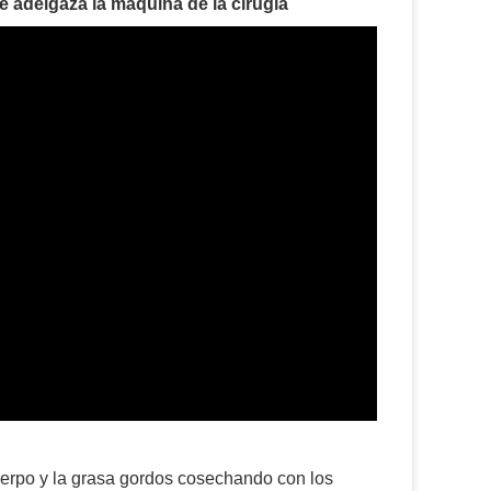
 adelgaza la máquina de la cirugía
uerpo y la grasa gordos cosechando con los