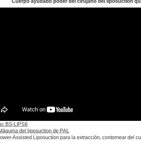
Cuerpo ayudado poder del cirujano del liposuction que
o: BS-LIPS6
Máquina del liposuction de PAL
wer-Assisted Liposuction para la extracción, contornear del c