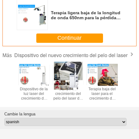
Terapia ligera baja de la longitud
de onda 650nm para la pérdida
de pelo
Continuar
Dispositivo del nuevo crecimiento del pelo del laser
Más
Dispositivo de la
Equipo del
Terapia baja del
Tratamien
luz laser del
crecimiento del
laser para el
crecimien
crecimiento del
pelo del laser del
crecimiento del
pelo del l
pelo del
diodo de LL7H
pelo
la máq
tratamiento del
LLLT 650nm
650nm de
laser del diodo
crecimien
Cambie la lengua
pelo de lo
láser 1