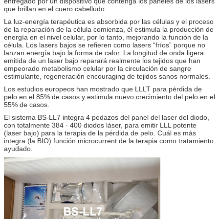
entregado por un dispositivo que contenga los paneles de los lasers
que brillan en el cuero cabelludo.
La luz-energía terapéutica es absorbida por las células y el proceso
de la reparación de la célula comienza, él estimula la producción de
energía en el nivel celular, por lo tanto, mejorando la función de la
célula. Los lasers bajos se refieren como lasers “fríos” porque no
lanzan energía bajo la forma de calor. La longitud de onda ligera
emitida de un laser bajo reparará realmente los tejidos que han
empeorado metabolismo celular por la circulación de sangre
estimulante, regeneración encouraging de tejidos sanos normales.
Los estudios europeos han mostrado que LLLT para pérdida de
pelo en el 85% de casos y estimula nuevo crecimiento del pelo en el
55% de casos.
El sistema BS-LL7 integra 4 pedazos del panel del laser del diodo,
con totalmente 384 - 400 diodos láser, para emitir LLL potente
(laser bajo) para la terapia de la pérdida de pelo. Cuál es más
integra (la BIO) función microcurrent de la terapia como tratamiento
ayudado.