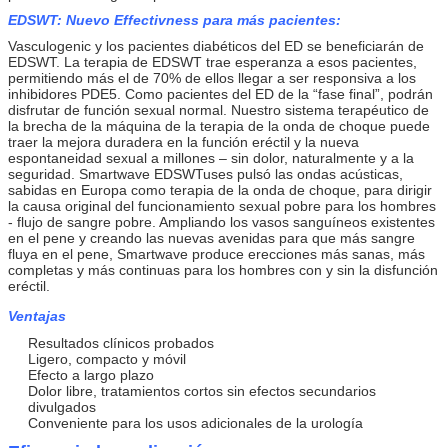
EDSWT: Nuevo Effectivness para más pacientes:
Vasculogenic y los pacientes diabéticos del ED se beneficiarán de
EDSWT. La terapia de EDSWT trae esperanza a esos pacientes,
permitiendo más el de 70% de ellos llegar a ser responsiva a los
inhibidores PDE5. Como pacientes del ED de la “fase final”, podrán
disfrutar de función sexual normal. Nuestro sistema terapéutico de
la brecha de la máquina de la terapia de la onda de choque puede
traer la mejora duradera en la función eréctil y la nueva
espontaneidad sexual a millones – sin dolor, naturalmente y a la
seguridad. Smartwave EDSWTuses pulsó las ondas acústicas,
sabidas en Europa como terapia de la onda de choque, para dirigir
la causa original del funcionamiento sexual pobre para los hombres
- flujo de sangre pobre. Ampliando los vasos sanguíneos existentes
en el pene y creando las nuevas avenidas para que más sangre
fluya en el pene, Smartwave produce erecciones más sanas, más
completas y más continuas para los hombres con y sin la disfunción
eréctil.
Ventajas
Resultados clínicos probados
Ligero, compacto y móvil
Efecto a largo plazo
Dolor libre, tratamientos cortos sin efectos secundarios
divulgados
Conveniente para los usos adicionales de la urología