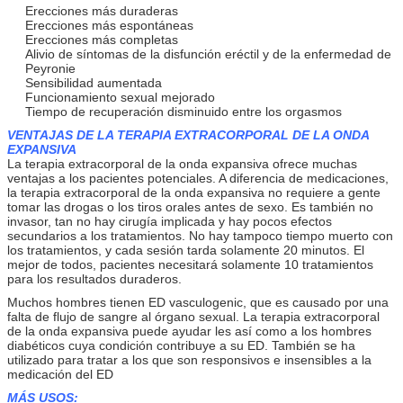
Erecciones más duraderas
Erecciones más espontáneas
Erecciones más completas
Alivio de síntomas de la disfunción eréctil y de la enfermedad de
Peyronie
Sensibilidad aumentada
Funcionamiento sexual mejorado
Tiempo de recuperación disminuido entre los orgasmos
VENTAJAS DE LA TERAPIA EXTRACORPORAL DE LA ONDA
EXPANSIVA
La terapia extracorporal de la onda expansiva ofrece muchas
ventajas a los pacientes potenciales. A diferencia de medicaciones,
la terapia extracorporal de la onda expansiva no requiere a gente
tomar las drogas o los tiros orales antes de sexo. Es también no
Deja un mensaje
invasor, tan no hay cirugía implicada y hay pocos efectos
secundarios a los tratamientos. No hay tampoco tiempo muerto con
los tratamientos, y cada sesión tarda solamente 20 minutos. El
¡Te llamaremos pronto
mejor de todos, pacientes necesitará solamente 10 tratamientos
para los resultados duraderos.
Muchos hombres tienen ED vasculogenic, que es causado por una
falta de flujo de sangre al órgano sexual. La terapia extracorporal
de la onda expansiva puede ayudar les así como a los hombres
diabéticos cuya condición contribuye a su ED. También se ha
utilizado para tratar a los que son responsivos e insensibles a la
medicación del ED
MÁS USOS: