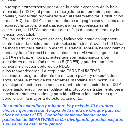
La terapia extracorporal peneal de la onda expansiva de la bajo-
intensidad (LISTA) al pene ha emergido recientemente como una
novela y modalidad prometedora en el tratamiento de la disfunción
eréctil (ED). La LISTA tiene propiedades angiogénicas y estimula el
neovascularization. Si está aplicada a las recopilaciones el
cavernosa, la LISTA puede mejorar el flujo de sangre peneal y la
función endotelial.
En una serie de ensayos clínicos, incluyendo estudios impostor-
controlados de doble anonimato seleccionados al azar, la LISTA se
ha mostrado para tener un efecto sustancial sobre la hemodinámica
peneal y función eréctil en pacientes con el ED vasculogenic. La
LISTA es eficaz en los pacientes que son responsivos a los
inhibidores de la fosfodiesterasa 5 (PDE5i) y pueden también
convertir no respondedores de PDE5i
a los respondedores. La respuesta PARA ENUMERAR
disminuciones gradualmente en un cierto plazo, y después de 2
años, sobre la mitad de los pacientes mantiene su función. La
investigación extensa es necesaria entender el efecto de la LISTA
sobre tejido eréctil, para modificar el protocolo de tratamiento para
maximizar sus resultados, y para identificar a los pacientes que
beneficiarán la mayoría de este tratamiento.
Resultados científico probados: Hay más de 40 estudios
clínicos que muestran terapia de la onda de choque para ser
eficaz en tratar el ED. Conocido comercialmente como
pacientes de SMARTWAVE están divulgando grandes mejoras
a su salud sexual, incluyendo: