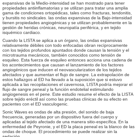
expansivas de la Medio-intensidad se han mostrado para tener
propiedades antiinflamatorias y se utilizan para tratar una amplia
gama de condiciones ortopédicas, tales como fracturas, tendonitis,
y bursitis no sindicales. las ondas expansivas de la Bajo-intensidad
tienen propiedades angiogénicas y se utilizan probablemente en la
gestión de heridas crónicas, neuropatía periférica, y en tejido
isquémico cardiaco.
Cuando la LISTA se aplica a un órgano, las ondas expansivas
relativamente débiles con todo enfocadas obran recíprocamente
con los tejidos profundos apuntados donde causan la tensión y el
microtrauma mecánicos, también conocidos como tensión de
esquileo. Esta fuerza de esquileo entonces acciona una cadena de
los acontecimientos que causan el lanzamiento de los factores
angiogénicos que inducen el neovascularization de los tejidos
afectados y que aumentan el flujo de sangre. La extrapolación de
estos hallazgos al ED ha llevado a la suposición que si estuvo
aplicada a las recopilaciones el cavernosa, LISTA podría mejorar el
flujo de sangre peneal y la función endotelial estimulando
angiogenesis en el pene. Este estudio resume el efecto de la LISTA
sobre tejido eréctil así como las pruebas clínicas de su efecto en
pacientes con el ED vasculogenic.
Sonic Waves es ondas de alta presión, del sonido de baja
frecuencia, generadas por un dispositivo fuera del cuerpo y
aplicadas al tejido afectado de una manera sitio-específica. En la
enfermedad de Peyronie, y el ED la placa peneal es la blanco de las
ondas de choque. El procedimiento se puede realizar sin la
sedación.