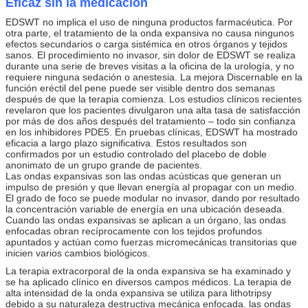
Eficaz sin la medicación
EDSWT no implica el uso de ninguna productos farmacéutica. Por
otra parte, el tratamiento de la onda expansiva no causa ningunos
efectos secundarios o carga sistémica en otros órganos y tejidos
sanos. El procedimiento no invasor, sin dolor de EDSWT se realiza
durante una serie de breves visitas a la oficina de la urología, y no
requiere ninguna sedación o anestesia. La mejora Discernable en la
función eréctil del pene puede ser visible dentro dos semanas
después de que la terapia comienza. Los estudios clínicos recientes
revelaron que los pacientes divulgaron una alta tasa de satisfacción
por más de dos años después del tratamiento – todo sin confianza
en los inhibidores PDE5. En pruebas clínicas, EDSWT ha mostrado
eficacia a largo plazo significativa. Estos resultados son
confirmados por un estudio controlado del placebo de doble
anonimato de un grupo grande de pacientes.
Las ondas expansivas son las ondas acústicas que generan un
impulso de presión y que llevan energía al propagar con un medio.
El grado de foco se puede modular no invasor, dando por resultado
la concentración variable de energía en una ubicación deseada.
Cuando las ondas expansivas se aplican a un órgano, las ondas
enfocadas obran recíprocamente con los tejidos profundos
apuntados y actúan como fuerzas micromecánicas transitorias que
inicien varios cambios biológicos.
La terapia extracorporal de la onda expansiva se ha examinado y
se ha aplicado clínico en diversos campos médicos. La terapia de
alta intensidad de la onda expansiva se utiliza para lithotripsy
debido a su naturaleza destructiva mecánica enfocada. las ondas