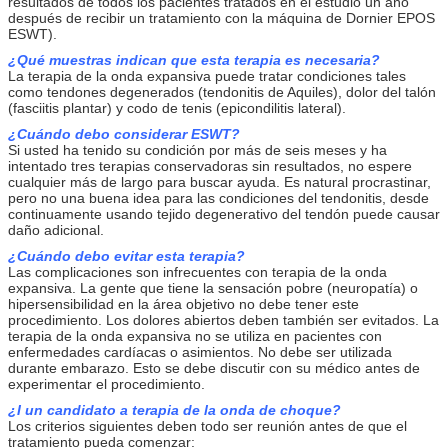
resultados de todos los pacientes tratados en el estudio un año
después de recibir un tratamiento con la máquina de Dornier EPOS
ESWT).
¿Qué muestras indican que esta terapia es necesaria?
La terapia de la onda expansiva puede tratar condiciones tales
como tendones degenerados (tendonitis de Aquiles), dolor del talón
(fasciitis plantar) y codo de tenis (epicondilitis lateral).
¿Cuándo debo considerar ESWT?
Si usted ha tenido su condición por más de seis meses y ha
intentado tres terapias conservadoras sin resultados, no espere
cualquier más de largo para buscar ayuda. Es natural procrastinar,
pero no una buena idea para las condiciones del tendonitis, desde
continuamente usando tejido degenerativo del tendón puede causar
daño adicional.
¿Cuándo debo evitar esta terapia?
Las complicaciones son infrecuentes con terapia de la onda
expansiva. La gente que tiene la sensación pobre (neuropatía) o
hipersensibilidad en la área objetivo no debe tener este
procedimiento. Los dolores abiertos deben también ser evitados. La
terapia de la onda expansiva no se utiliza en pacientes con
enfermedades cardíacas o asimientos. No debe ser utilizada
durante embarazo. Esto se debe discutir con su médico antes de
experimentar el procedimiento.
¿I un candidato a terapia de la onda de choque?
Los criterios siguientes deben todo ser reunión antes de que el
tratamiento pueda comenzar: