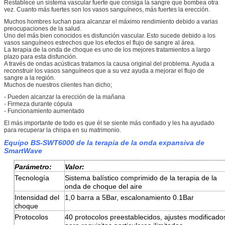
Restablece un sistema vascular fuerte que consiga la sangre que bombea otra
vez. Cuanto más fuertes son los vasos sanguíneos, más fuertes la erección.
Muchos hombres luchan para alcanzar el máximo rendimiento debido a varias
preocupaciones de la salud.
Uno del más bien conocidos es disfunción vascular. Esto sucede debido a los
vasos sanguíneos estrechos que los efectos el flujo de sangre al área.
La terapia de la onda de choque es uno de los mejores tratamientos a largo
plazo para esta disfunción.
A través de ondas acústicas tratamos la causa original del problema. Ayuda a
reconstruir los vasos sanguíneos que a su vez ayuda a mejorar el flujo de
sangre a la región.
Muchos de nuestros clientes han dicho;
- Pueden alcanzar la erección de la mañana
- Firmeza durante cópula
- Funcionamiento aumentado
El más importante de todo es que él se siente más confiado y les ha ayudado
para recuperar la chispa en su matrimonio.
Equipo BS-SWT6000 de la terapia de la onda expansiva de
SmartWave
Parámetro:
Valor:
Tecnología
Sistema balístico comprimido de la terapia de la
onda de choque del aire
Intensidad del
1,0 barra a 5Bar, escalonamiento 0.1Bar
choque
Protocolos
40 protocolos preestablecidos, ajustes modificado