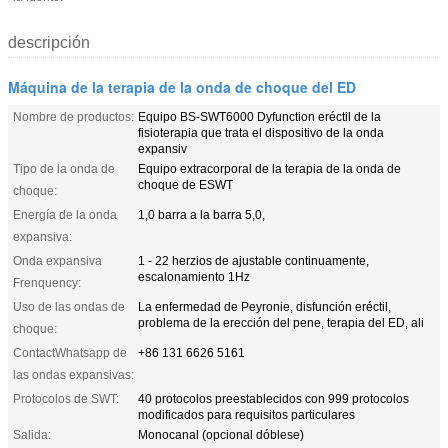
descripción
Máquina de la terapia de la onda de choque del ED
Nombre de productos:
Equipo BS-SWT6000 Dyfunction eréctil de la
fisioterapia que trata el dispositivo de la onda
expansiv
Tipo de la onda de
Equipo extracorporal de la terapia de la onda de
choque de ESWT
choque:
Energía de la onda
1,0 barra a la barra 5,0,
expansiva:
Onda expansiva
1 - 22 herzios de ajustable continuamente,
escalonamiento 1Hz
Frenquency:
Uso de las ondas de
La enfermedad de Peyronie, disfunción eréctil,
problema de la erección del pene, terapia del ED, ali
choque:
ContactWhatsapp de
+86 131 6626 5161
las ondas expansivas:
Protocolos de SWT:
40 protocolos preestablecidos con 999 protocolos
modificados para requisitos particulares
Salida:
Monocanal (opcional dóblese)