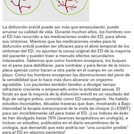
La disfunción eréctil puede ser más que emasculando; puede
arruinar su calidad de vida. Durante muchos años, los hombres con
el ED han recurrido a las medicaciones orales del ED, para aliviar
sus síntomas. Mientras que las medicaciones orales para la
disfunción eréctil pueden ser eficaces para el alivio temporal de los
síntomas del ED, no apuntan la causa original del ED de la mayoría
del paciente y pueden traer a menudo efectos secundarios
indeseados. Sabemos que como hombres envejezca, los buques
en el pene para debilitarse, para contratar y para llenar de la micro-
placa apenas como hacen a otra parte en el cuerpo en un cierto
plazo. Como los hombres envejecen las disminuciones del pene de
la sensibilidad que lo hace más duro alcanzar un orgasmo
agradable. Los pacientes también tienden a divulgar tiempo
refractario creciente o empeorado entre la actividad sexual. El
fondo es que la mayoría de la disfunción eréctil es un resultado del
flujo de sangre pobre, conocido como ED vasculogenic. Ha habido
estudios incontables, décadas traseras que iban, mostrando a Bajo-
intensidad la terapia extracorporal de la onda de choque (Li-ESWT)
para ser increíblemente útil para tratar el ED. ¡Los índices de éxito
se han divulgado hasta 76% (avances terapéuticos en urología), e
incluso un estudios, publicados en el diario escandinavo de la
urología, que demandó que esto podría ser “una curación posible”
para el ED en algunos pacientes!