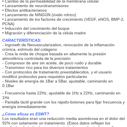
• Cambio de la permeabilidad de la membrana celular
• Lanzamiento de neurotransmisores
• Efectos antibacterianos
• Lanzamiento de NINGÚN (óxido nítrico)
• Lanzamiento de los factores de crecimiento (VEGF, eNOS, BMP-2,
PCNA)
• Inducción del crecimiento del buque
• Migración y diferenciación de la célula madre
CARACTERÍSTICAS:
-
Ingrowth de Neovascularization, revocación de la inflamación
crónica, estímulo del colágeno
- Crea la onda de choque basada en altamente la presión
atmosférica controlada de la precisión
- Compresor de aire sin aceite, de poco ruido y durable
- Transmisor rico para los diversos tratamientos
- Con protocolos de tratamiento preestablecidos, y el usuario
modificó protocolos para requisitos particulares
- Niveles de energía de 1Bar a 5Bar, ajustable, caminando en
0.1Bar
- Frecuencia hasta 22Hz, ajustable de 1Hz a 22Hz, caminando en
1Hz
- Pantalla táctil grande con los rápido-botones para fijar frecuencia y
energía inmediatamente
¿Cómo eficaz es ESWT?
Los resultados eran una reducción media asombrosa en el dolor del
92% con solamente un tratamiento. (Estos datos reflejan los