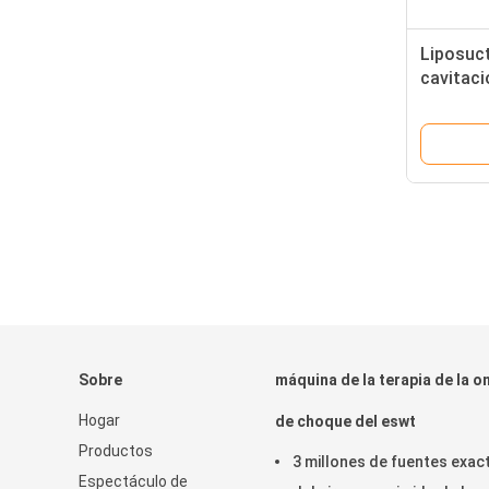
Liposuct
cavitaci
máquina
Sobre
máquina de la terapia de la o
Hogar
de choque del eswt
Productos
3 millones de fuentes exac
Espectáculo de