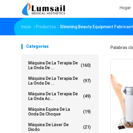
Hogar
Inicio
Productos
Slimming Beauty Equipment Fabricant
Categorías
Palabras c
Máquina De La Terapia De
(160)
La Onda De ...
Máquina De La Terapia De
(97)
La Onda De ...
Máquina De La Terapia De
(49)
La Onda Ac...
Máquina Equina De La
(19)
Onda De Choque
Máquina De Láser De
(21)
Diodo