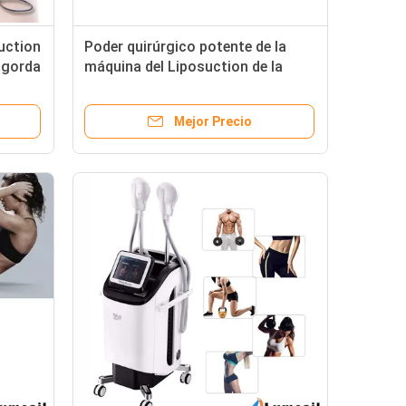
uction
Poder quirúrgico potente de la
 gorda
máquina del Liposuction de la
eficacia alta ayudado para la
cirugía cosmética
Mejor Precio