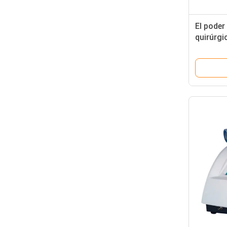
El poder
quirúrgi
de la in
del Lipo