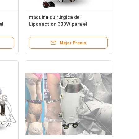
máquina quirúrgica del
el
Liposuction 300W para el
os
Liposuction trasero superior e
miento
inferior
Mejor Precio