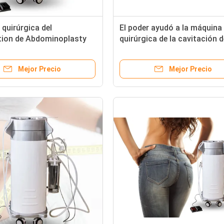
quirúrgica del
El poder ayudó a la máquina
tion de Abdominoplasty
quirúrgica de la cavitación d
ugía plástica para la
Liposuction del vacío para l
del Liposuction del
muslos/los brazos/el trata
Mejor Precio
Mejor Precio
del estómago de la panza
trasero