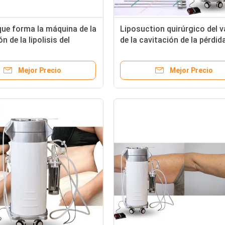
ue forma la máquina de la
Liposuction quirúrgico del v
n de la lipolisis del
de la cavitación de la pérdid
ion de la máquina
peso de la máquina del
Liposuction del retiro gordo
Mejor Precio
Mejor Precio