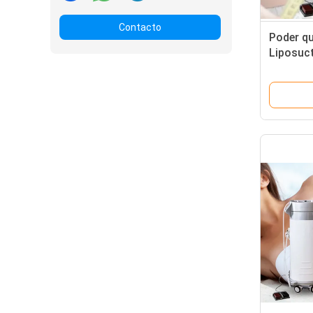
Contacto
Poder qu
Liposuct
vacío ay