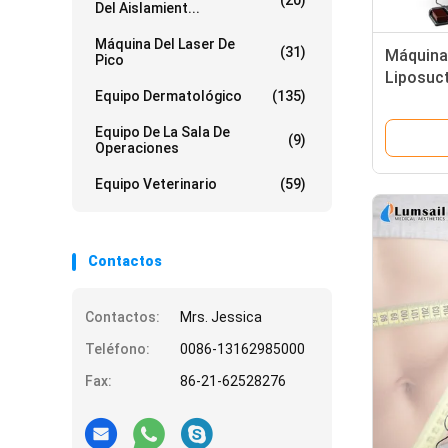
(20)
Del Aislamient...
Máquina Del Laser De
(31)
Máquina 
Pico
Liposuc
Equipo Dermatológico
(135)
de la cir
cirugía 
Equipo De La Sala De
(9)
pliegue/
Operaciones
Equipo Veterinario
(59)
Contactos
Contactos:
Mrs. Jessica
Teléfono:
0086-13162985000
Fax:
86-21-62528276