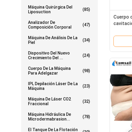
Máquina Quirúrgica Del
(85)
Liposuction
Cuerpo q
Analizador De
cavitació
(47)
Composición Corporal
liposuct
Máquina De Análisis De La
(34)
Piel
Dispositivo Del Nuevo
(24)
Crecimiento Del ...
Cuerpo De La Máquina
(98)
Para Adelgazar
IPL Depilación Láser De La
(23)
Máquina
Máquina De Láser CO2
(32)
Fraccional
Máquina Hidráulica De
(78)
Microdermabrasion...
El Tanque De La Flotación