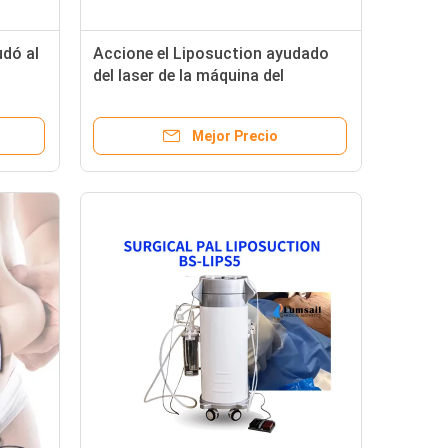
udó al
Accione el Liposuction ayudado
del laser de la máquina del
Liposuction para quitar la grasa
de cuerpo
Mejor Precio