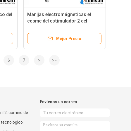
co del
Manijas electromágneticas el
ccsme del estimulador 2 del
músculo de HIEMT que adelgazan
la máquina
Mejor Precio
6
7
>
>>
Envíenos un correo
rril 2, camino de
 tecnológico