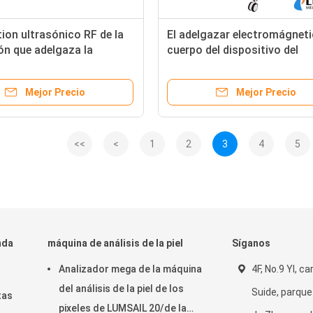
ion ultrasónico RF de la
El adelgazar electromágneti
ón que adelgaza la
cuerpo del dispositivo del
estímulo del músculo de
Teslasculpt HIEMT
Mejor Precio
Mejor Precio
<<
<
1
2
3
4
5
nda
máquina de análisis de la piel
Síganos
Analizador mega de la máquina
4F, No.9 YI, ca
del análisis de la piel de los
Suide, parque
tas
pixeles de LUMSAIL 20/de la