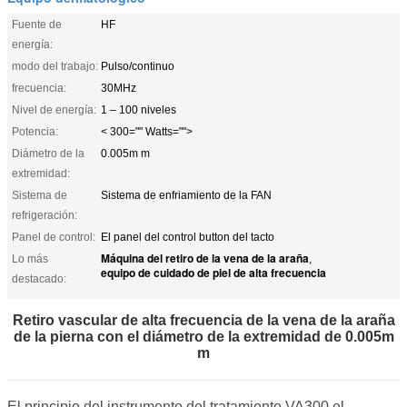
Fuente de
HF
energía:
modo del trabajo:
Pulso/continuo
frecuencia:
30MHz
Nivel de energía:
1 – 100 niveles
Potencia:
< 300="" Watts="">
Diámetro de la
0.005m m
extremidad:
Sistema de
Sistema de enfriamiento de la FAN
refrigeración:
Panel de control:
El panel del control button del tacto
Máquina del retiro de la vena de la araña
Lo más
,
equipo de cuidado de piel de alta frecuencia
destacado:
Retiro vascular de alta frecuencia de la vena de la araña
de la pierna con el diámetro de la extremidad de 0.005m
m
El principio del instrumento del tratamiento VA300 el