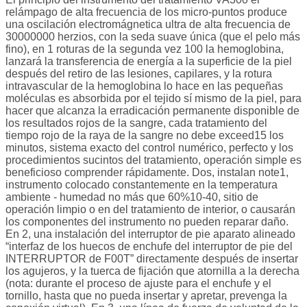
relámpago de alta frecuencia de los micro-puntos produce
una oscilación electromágnetica ultra de alta frecuencia de
30000000 herzios, con la seda suave única (que el pelo más
fino), en 1 roturas de la segunda vez 100 la hemoglobina,
lanzará la transferencia de energía a la superficie de la piel
después del retiro de las lesiones, capilares, y la rotura
intravascular de la hemoglobina lo hace en las pequeñas
moléculas es absorbida por el tejido sí mismo de la piel, para
hacer que alcanza la erradicación permanente disponible de
los resultados rojos de la sangre, cada tratamiento del
tiempo rojo de la raya de la sangre no debe exceed15 los
minutos, sistema exacto del control numérico, perfecto y los
procedimientos sucintos del tratamiento, operación simple es
beneficioso comprender rápidamente. Dos, instalan note1,
instrumento colocado constantemente en la temperatura
ambiente - humedad no más que 60%10-40, sitio de
operación limpio o en del tratamiento de interior, o causarán
los componentes del instrumento no pueden reparar daño.
En 2, una instalación del interruptor de pie aparato alineado
“interfaz de los huecos de enchufe del interruptor de pie del
INTERRUPTOR de F00T” directamente después de insertar
los agujeros, y la tuerca de fijación que atornilla a la derecha
(nota: durante el proceso de ajuste para el enchufe y el
tornillo, hasta que no pueda insertar y apretar, prevenga la